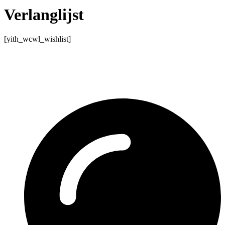
Verlanglijst
[yith_wcwl_wishlist]