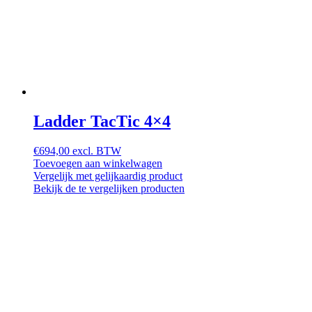
Ladder TacTic 4×4
€
694,00
excl. BTW
Toevoegen aan winkelwagen
Vergelijk met gelijkaardig product
Bekijk de te vergelijken producten